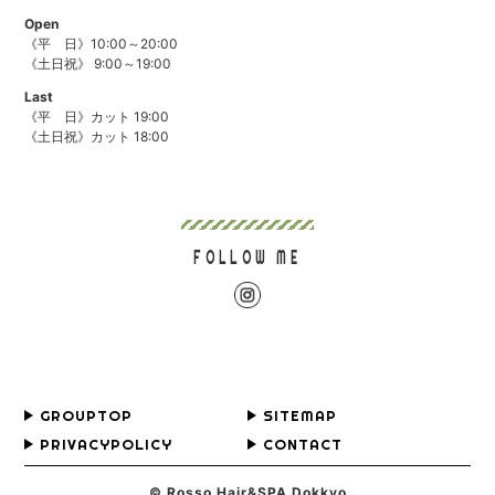
Open
《平 日》10:00～20:00
《土日祝》 9:00～19:00
Last
《平 日》カット 19:00
《土日祝》カット 18:00
FOLLOW ME
GROUPTOP
SITEMAP
PRIVACYPOLICY
CONTACT
© Rosso Hair&SPA Dokkyo