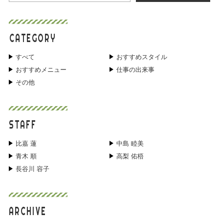
CATEGORY
すべて
おすすめスタイル
おすすめメニュー
仕事の出来事
その他
STAFF
比嘉 蓮
中島 睦美
青木 順
高梨 佑梧
長谷川 容子
ARCHIVE