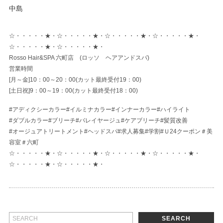
中島
☆・・・・・★・
☆・・・・・★・
☆・・・・・★・
☆・・・・・★・
☆・・・・・★・
☆・・・・・★・
Rosso Hair&SPA 六町店 (ロッソ ヘアアンドスパ)
営業時間
[月～金]10：00～20：00(カット最終
受付19：00
)
[土日祝]9：00～19：00(カット最終受付18：00)
#アディクシーカラー#イルミナカラー#インナーカラー#ハイライト
#ダブルカラー#ブリー
チ#バレイヤージュ#ケアブリーチ#髪質改善
#オージュアトリートメント#ヘッドスパ#求人募集#学割#Ｕ24クーポン＃美
容室＃六町
☆・・・・・★・
☆・・・・・★・
☆・・・・・★・
☆・・・・・★・
☆・・・・・★・
☆・・・・・★・
SEARCH