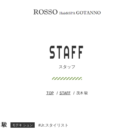
STAFF
スタッフ
TOP
STAFF
茂木 駿
 駿
#Jr.スタイリスト
モテキ シュン