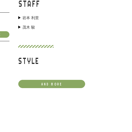
STAFF
岩本 利里
茂木 駿
E
STYLE
AND MORE