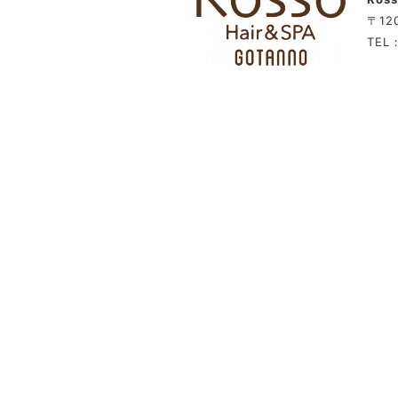
〒12
TEL