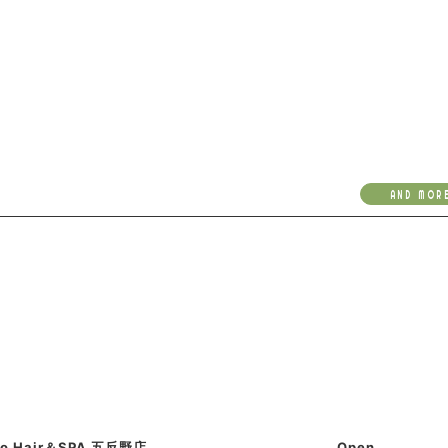
AND MOR
so Hair＆SPA 五反野店
Open