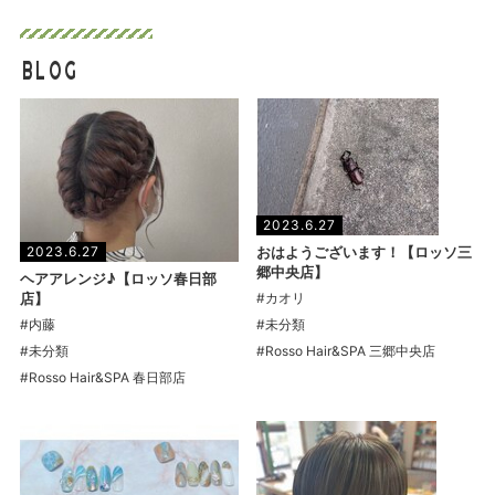
BLOG
2023.6.27
おはようございます！【ロッソ三
2023.6.27
郷中央店】
ヘアアレンジ♪【ロッソ春日部
#カオリ
店】
#未分類
#内藤
#Rosso Hair&SPA 三郷中央店
#未分類
#Rosso Hair&SPA 春日部店