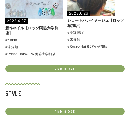
2023.6.26
ショートバレイヤージュ【ロッソ
2023.6.27
草加店】
新作ネイル【ロッソ獨協大学前
#髙野 陽子
店】
#未分類
#KANA
#Rosso Hair&SPA 草加店
#未分類
#Rosso Hair&SPA 獨協大学前店
AND MORE
STYLE
AND MORE