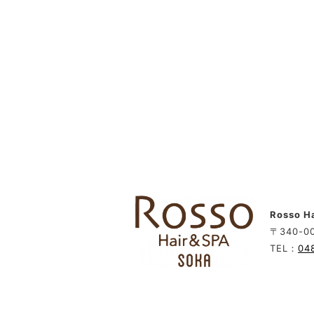
Rosso 
〒340-0
TEL：
04