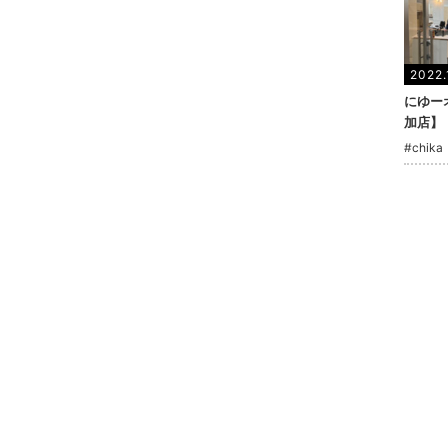
2022.
にゆー
加店】
#chika