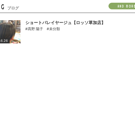
OG
AND MOR
ブログ
ショートバレイヤージュ【ロッソ草加店】
#髙野 陽子
#未分類
.6.26