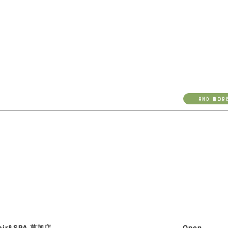
AND MOR
Hair&SPA 草加店
Open