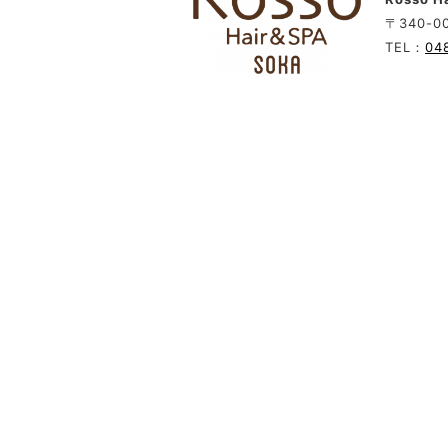
〒340-0
TEL：
04