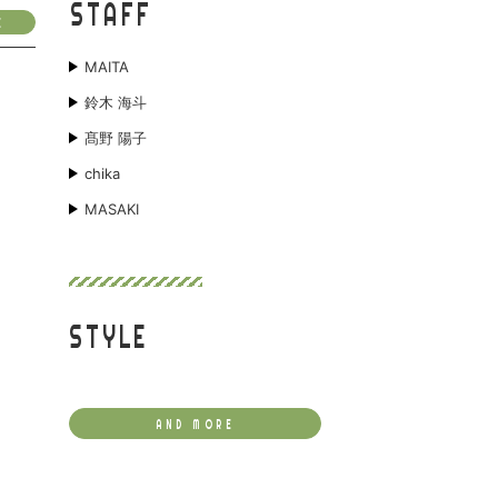
STAFF
E
MAITA
鈴木 海斗
髙野 陽子
chika
MASAKI
STYLE
AND MORE