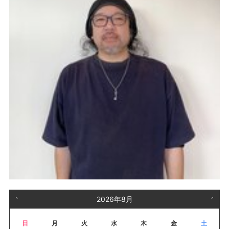
＜
2026年8月
＞
日
月
火
水
木
金
土