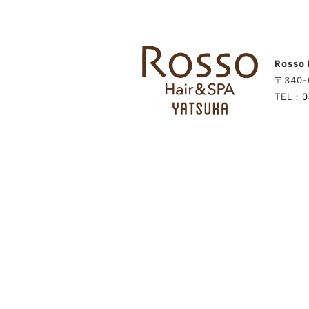
Rosso
〒340-
TEL：
0