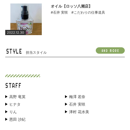
オイル【ロッソ八潮店】
#石井 実咲
#こだわりの仕事道具
2022.12.30
STYLE
AND MORE
担当スタイル
STAFF
高野 竜英
梅澤 若奈
ヒナタ
石井 実咲
りん
津村 花水美
恩田 沙紀