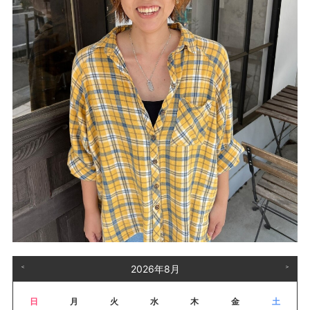
＜
2026年8月
＞
日
月
火
水
木
金
土