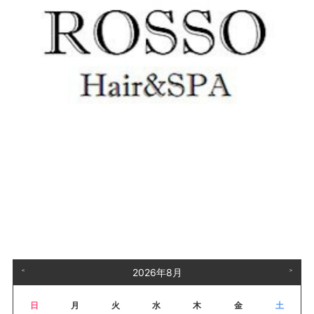
＜
2026年8月
＞
日
月
火
水
木
金
土