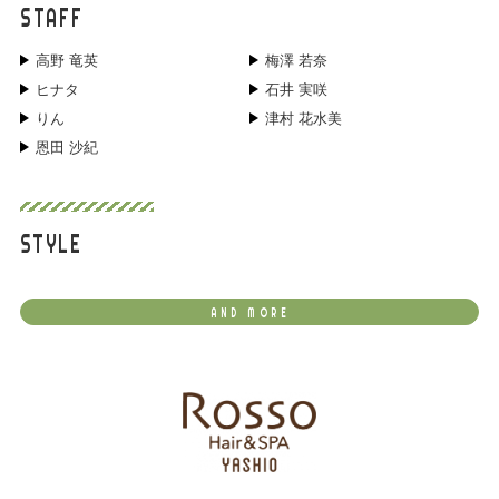
STAFF
高野 竜英
梅澤 若奈
ヒナタ
石井 実咲
りん
津村 花水美
恩田 沙紀
STYLE
AND MORE